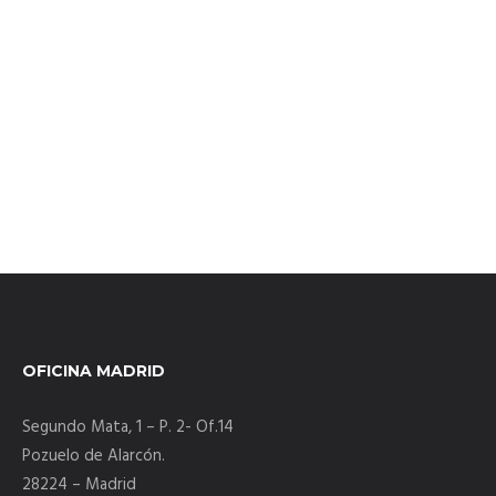
Salvador Villegas, Grupo Barril
Tengo la satisfacción de conocer a Gonzalo Fernández hace más de
12 años. Hemos trabajado con Consulta Session desde sus inicios, por
eso desde Grupo Barril queremos hacer mención especial a su equipo
por el esfuerzo desarrollado diariamente para ofrecernos los mejores
y más productivos servicios en las mejores condiciones posibles, por
su implicación y por su seriedad en la toma de decisiones. A todos
ellos gracias.
OFICINA MADRID
Segundo Mata, 1 – P. 2- Of.14
Pozuelo de Alarcón.
28224 – Madrid