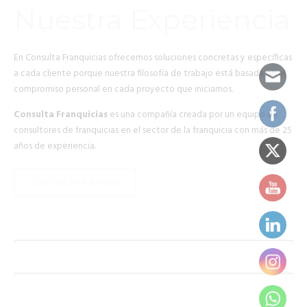
Nuestra Experiencia
En Consulta Franquicias ofrecemos soluciones concretas y específicas
a cada cliente porque nuestra filosofía de trabajo está basada en el
compromiso personal en cada proyecto que iniciamos.
Consulta Franquicias
es una compañía creada por un equipo de
consultores de franquicias en el sector de la franquicia con más de 25
años de experiencia.
CONTACTAR AHORA
EMPRESAS FRANQUICIADAS
906UDS.
FRANQUICIAS VENDIDAS
2114UDS.
NEGOCIOS VENDIDOS
74UDS.