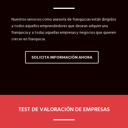
Definición del sistema de franquicia
Nuestros servicios como asesoría de franquicias están dirigidos
Definición del modelo de franquicia
a todos aquellos emprendedores que desean adquirir una
franquicia y a todas aquellas empresas y negocios que quieren
Ventajas e inconvenientes de la franquicia
crecer en franquicia.
Test de Franquiciabilidad
SOLICITA INFORMACIÓN AHORA
PROYECTO DE FRANQUICIA
Fases del Proyecto de Franquicia
El contrato de franquicia
Registro de Marca
TEST DE VALORACIÓN DE EMPRESAS
Derogado el Registro de Franquiciadores