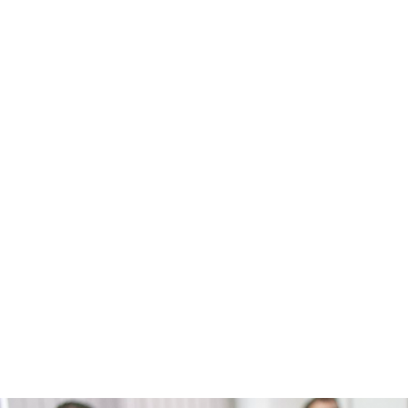
de compra y venta de negocios y empresas en funcionamiento.
Hemos trabajado con franquicias de reconocido prestigio, de los
distintos sectores, como
Carrefour, Grupo Día, El Corte Inglés,
Marco Aldany, Century 21, Foster Hollywood, Burger King ...
Nuestro
equipo de trabajo
cuenta con diez consultores de
franquicias de reconocido prestigio y reputación dentro del sector y
catorce profesionales asociados que cubran todas las necesidades de
nuestros clientes.
Esto, junto a nuestros más de 25 años de experiencia acumulada tienen
como resultado
más de 900 proyectos de franquicias
desarrollados
y
miles de emprendedores asesorados
.
Gracias a todo esto, hemos logrado posicionarnos como la
consultora
de franquicias con mayor prestigio en España
.
Gonzalo Fernández Herrero
Director General