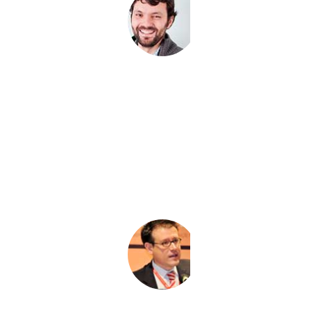
Alejandro Mendoza, La Casita de Inglés
Decidimos confiar en Consulta Franquicias para crear la franquicia de
nuestro negocio porque fueron los únicos que nos contaron la
realidad del sector de la franquicia, con todas sus ventajas, pero
también advirtiéndonos de los posibles inconvenientes.