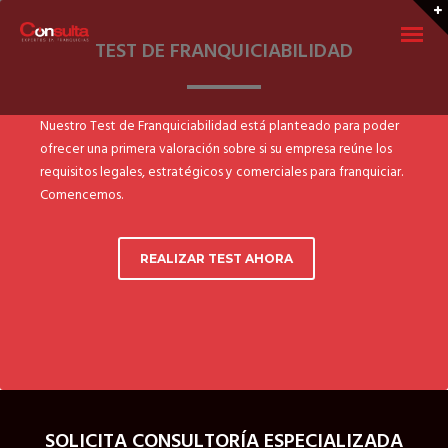
TEST DE FRANQUICIABILIDAD
Nuestro Test de Franquiciabilidad está planteado para poder
ofrecer una primera valoración sobre si su empresa reúne los
requisitos legales, estratégicos y comerciales para franquiciar.
Comencemos.
FRANQUICIAR UN NEGOCIO
REALIZAR TEST AHORA
Quiero franquiciar mi negocio
Crear una Franquicia 2026
Como crear una Franquicia: Ser Franquiciador
Los siete pasos para franquiciar una empresa
SOLICITA CONSULTORÍA ESPECIALIZADA