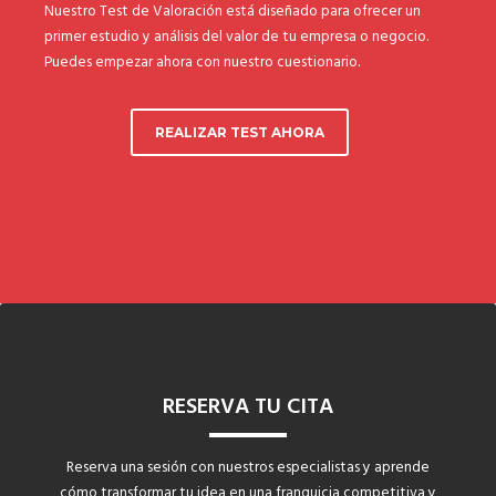
Nuestro Test de Valoración está diseñado para ofrecer un
Manuales de Franquicia
primer estudio y análisis del valor de tu empresa o negocio.
Puedes empezar ahora con nuestro cuestionario.
SERVICIOS
REALIZAR TEST AHORA
Marketing online para Franquicias
Marketing y Comunicación para franquicias
Servifranquicia
Formación para franquicias
Servicios de asesoramiento legal para franquicias
RESERVA TU CITA
Financiación e inversores para franquicias
Programa de Ayudas y Subvenciones para
Reserva una sesión con nuestros especialistas y aprende
Emprendedores 2025 (PASE)
cómo transformar tu idea en una franquicia competitiva y