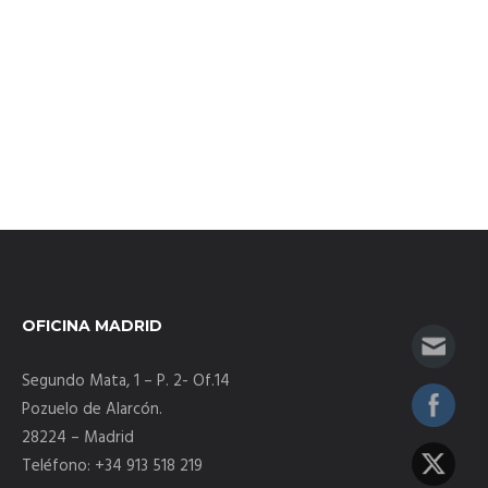
Manuales de Franquicia
SERVICIOS
Marketing online para Franquicias
Marketing y Comunicación para franquicias
Servifranquicia
Formación para franquicias
OFICINA MADRID
Servicios de asesoramiento legal para franquicias
Segundo Mata, 1 – P. 2- Of.14
Financiación e inversores para franquicias
Pozuelo de Alarcón.
28224 – Madrid
Programa de Ayudas y Subvenciones para
Teléfono: +34 913 518 219
Emprendedores 2025 (PASE)