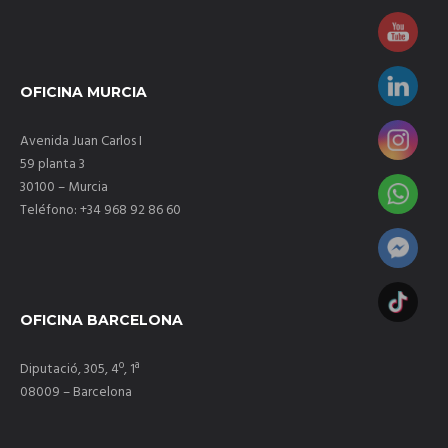
Expansión de franquicias
Expansión internacional de franquicias
OFICINA MURCIA
CONSULTORES DE FRANQUICIAS
Avenida Juan Carlos I
59 planta 3
Estudios e Informes
30100 – Murcia
Teléfono: +34 968 92 86 60
Normativa legal de franquicias
Ferias y Salones de Franquicia
OFICINA BARCELONA
Preguntas Frecuentes
Diputació, 305, 4º, 1ª
ASESORÍA DE FRANQUICIAS
08009 – Barcelona
Abrir una franquicia