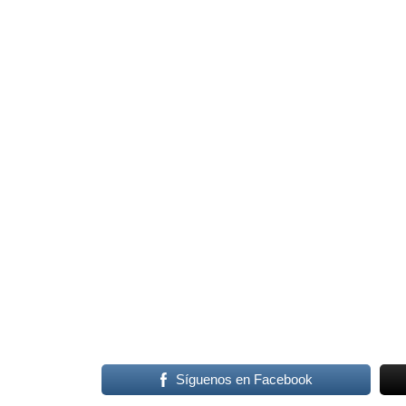
Gonzalo Fernández Herrero
Javier Bergón
CEO 
este nego
Síguenos en Facebook