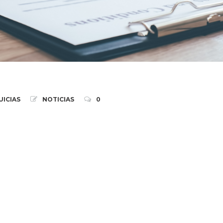
ICIAS
NOTICIAS
0
entros
Consulta
centros en 2022
Anda