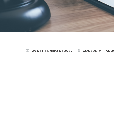
24 DE FEBRERO DE 2022
CONSULTAFRANQU
Anda Conmigo
Málaga capital
Ensanche de Vallecas, Madrid
Anda Conmigo
14 c
Franquicias
30 