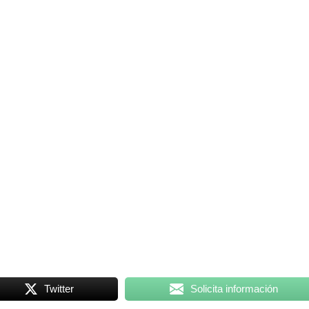
Consulta Franquicias
de Anda Conmigo
Gonzalo Fernández
cio
siguiente enlace
nuestra web
Twitter
Solicita información