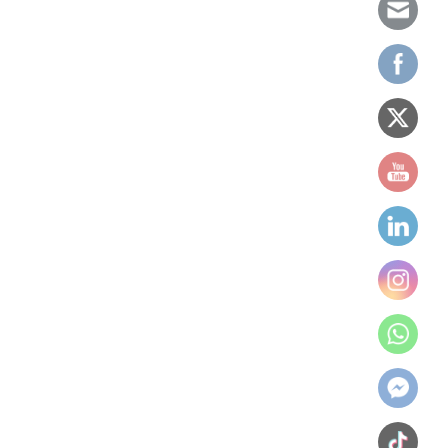
soportes de marketing en el sector de las
Cómo elegir una franquicia
tiendas eróticas, la franquicia Infinity Love se
consolida como la mejor opción de inversión en
Análisis financiero
el sector.
Asesoria legal para franquiciados
31 DE JULIO DE 2017
0
Estudio de Zona
Financiación para franquiciados
Servicio Local Llave en Mano