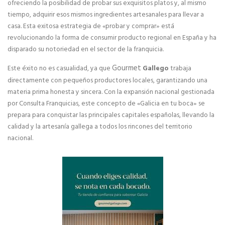
ofreciendo la posibilidad de probar sus exquisitos platos y, al mismo
tiempo, adquirir esos mismos ingredientes artesanales para llevar a
Expansión de franquicias
casa. Esta exitosa estrategia de «probar y comprar» está
revolucionando la forma de consumir producto regional en España y ha
Expansión internacional de franquicias
disparado su notoriedad en el sector de la franquicia.
CONSULTORES DE FRANQUICIAS
Gourmet
Este éxito no es casualidad, ya que
Gallego
trabaja
directamente con pequeños productores locales, garantizando una
Estudios e Informes
materia prima honesta y sincera. Con la expansión nacional gestionada
por Consulta Franquicias, este concepto de «Galicia en tu boca» se
prepara para conquistar las principales capitales españolas, llevando la
Normativa legal de franquicias
calidad y la artesanía gallega a todos los rincones del territorio
nacional.
Ferias y Salones de Franquicia
Preguntas Frecuentes
ASESORÍA DE FRANQUICIAS
Abrir una franquicia