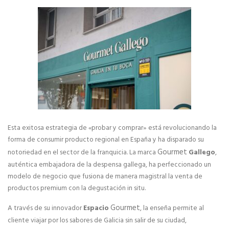
Manuales de Franquicia
SERVICIOS
Marketing online para Franquicias
Marketing y Comunicación para franquicias
Servifranquicia
Esta exitosa estrategia de «probar y comprar» está revolucionando la
Formación para franquicias
forma de consumir producto regional en España y ha disparado su
Gourmet
notoriedad en el sector de la franquicia.
La marca
Gallego
,
Servicios de asesoramiento legal para franquicias
auténtica embajadora de la despensa gallega, ha perfeccionado un
modelo de negocio que fusiona de manera magistral la venta de
Financiación e inversores para franquicias
productos premium con la degustación in situ.
Gourmet
A través de su innovador
Espacio
, la enseña permite al
Programa de Ayudas y Subvenciones para
cliente viajar por los sabores de Galicia sin salir de su ciudad,
Emprendedores 2025 (PASE)