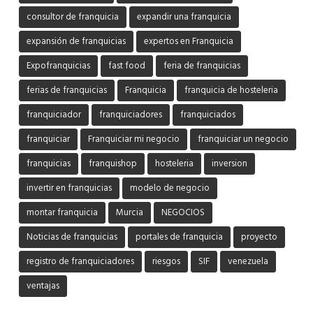
consultor de franquicia
expandir una franquicia
expansión de franquicias
expertos en Franquicia
Expofranquicias
fast food
feria de franquicias
ferias de franquicias
Franquicia
franquicia de hosteleria
franquiciador
franquiciadores
franquiciados
franquiciar
Franquiciar mi negocio
franquiciar un negocio
franquicias
franquishop
hosteleria
inversion
invertir en franquicias
modelo de negocio
montar franquicia
Murcia
NEGOCIOS
Noticias de franquicias
portales de franquicia
proyecto
registro de franquiciadores
riesgos
SIF
venezuela
ventajas