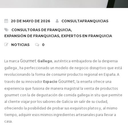
Definición del sistema de franquicia
20 DE MAYO DE 2026
CONSULTAFRANQUICIAS
Definición del modelo de franquicia
CONSULTORAS DE FRANQUICIA
,
EXPANSIÓN DE FRANQUICIAS
,
EXPERTOS EN FRANQUICIA
Ventajas e inconvenientes de la franquicia
NOTICIAS
0
Test de Franquiciabilidad
Gourmet
La marca
Gallego
, auténtica embajadora de la despensa
PROYECTO DE FRANQUICIA
gallega
, ha
perfeccionado
un modelo de negocio disruptivo que está
revolucionando
la forma de consumir producto regional en España
.
A
Fases del Proyecto de Franquicia
Gourmet
través de su innovador
Espacio
, la enseña ofrece una
experiencia que fusiona de manera magistral la venta de productos
El contrato de franquicia
gourmet con la de
degustación de comida gallega
in situ que permite
al cliente viajar por los sabores de Galicia sin salir de su ciudad
,
Registro de Marca
ofreciendo la posibilidad de probar sus exquisitos platos y, al mismo
tiempo, adquirir esos mismos ingredientes artesanales para llevar a
Derogado el Registro de Franquiciadores
casa.