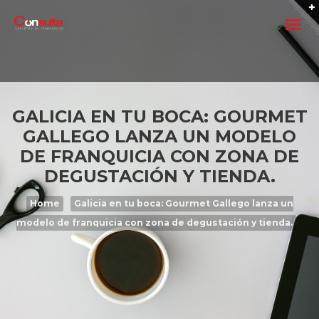
GALICIA EN TU BOCA: GOURMET
GALLEGO LANZA UN MODELO
DE FRANQUICIA CON ZONA DE
FRANQUICIAR UN NEGOCIO
DEGUSTACIÓN Y TIENDA.
Quiero franquiciar mi negocio
Home
Galicia en tu boca: Gourmet Gallego lanza un
modelo de franquicia con zona de degustación y tienda.
Crear una Franquicia 2026
Como crear una Franquicia: Ser Franquiciador
Los siete pasos para franquiciar una empresa