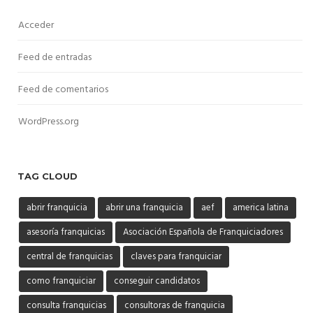
Acceder
Feed de entradas
Feed de comentarios
WordPress.org
TAG CLOUD
abrir franquicia
abrir una franquicia
aef
america latina
asesoría franquicias
Asociación Española de Franquiciadores
central de franquicias
claves para franquiciar
como franquiciar
conseguir candidatos
consulta franquicias
consultoras de franquicia