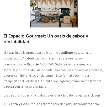
Cómo elegir una franquicia
Análisis financiero
Asesoria legal para franquiciados
El Espacio Gourmet: Un oasis de sabor y
rentabilidad
Estudio de Zona
Gourmet
El corazón de la propuesta de
Gallego
es su zona de
Financiación para franquiciados
degustación. A diferencia de una tienda de alimentación
Gourmet
convencional, el
Espacio
Gallego
invita al usuario a
Servicio Local Llave en Mano
sentarse y disfrutar de una cuidada selección de empanadas artesanas,
quesos con denominación de origen. Este formato permite al
franquiciado diversificar sus fuentes de ingresos, combinando la venta
directa con la hostelería ligera.
Las características principales de este modelo de franquicia incluyen:
Venta y Consumo:
Los clientes pueden adquirir productos para