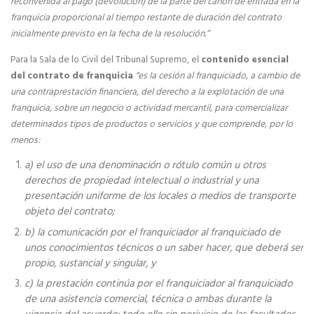
reconvenida al pago (devolución) de la parte del canon de entrada en la
franquicia proporcional al tiempo restante de duración del contrato
Cómo elegir una franquicia
inicialmente previsto en la fecha de la resolución.”
Análisis financiero
Para la Sala de lo Civil del Tribunal Supremo, el
contenido esencial
del contrato de franquicia
“es la cesión al franquiciado, a cambio de
Asesoria legal para franquiciados
una contraprestación financiera, del derecho a la explotación de una
franquicia, sobre un negocio o actividad mercantil, para comercializar
Estudio de Zona
determinados tipos de productos o servicios y que comprende, por lo
menos:
Financiación para franquiciados
a) el uso de una denominación o rótulo común u otros
derechos de propiedad intelectual o industrial y una
Servicio Local Llave en Mano
presentación uniforme de los locales o medios de transporte
objeto del contrato;
b) la comunicación por el franquiciador al franquiciado de
unos conocimientos técnicos o un saber hacer, que deberá ser
propio, sustancial y singular, y
c) la prestación continúa por el franquiciador al franquiciado
de una asistencia comercial, técnica o ambas durante la