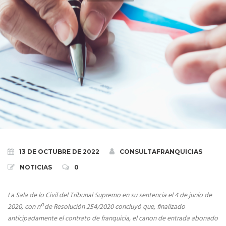
Definición del sistema de franquicia
Definición del modelo de franquicia
Ventajas e inconvenientes de la franquicia
Test de Franquiciabilidad
PROYECTO DE FRANQUICIA
Fases del Proyecto de Franquicia
13 DE OCTUBRE DE 2022
CONSULTAFRANQUICIAS
El contrato de franquicia
NOTICIAS
0
Registro de Marca
La Sala de lo Civil del Tribunal Supremo en su sentencia el 4 de junio de
2020, con nº de Resolución 254/2020 concluyó que, finalizado
Derogado el Registro de Franquiciadores
anticipadamente el contrato de franquicia, el canon de entrada abonado