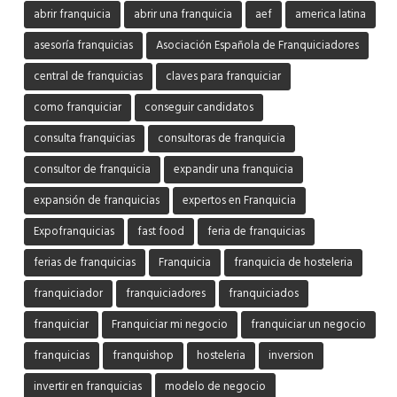
abrir franquicia
abrir una franquicia
aef
america latina
asesoría franquicias
Asociación Española de Franquiciadores
central de franquicias
claves para franquiciar
como franquiciar
conseguir candidatos
consulta franquicias
consultoras de franquicia
consultor de franquicia
expandir una franquicia
expansión de franquicias
expertos en Franquicia
Expofranquicias
fast food
feria de franquicias
ferias de franquicias
Franquicia
franquicia de hosteleria
franquiciador
franquiciadores
franquiciados
franquiciar
Franquiciar mi negocio
franquiciar un negocio
franquicias
franquishop
hosteleria
inversion
invertir en franquicias
modelo de negocio