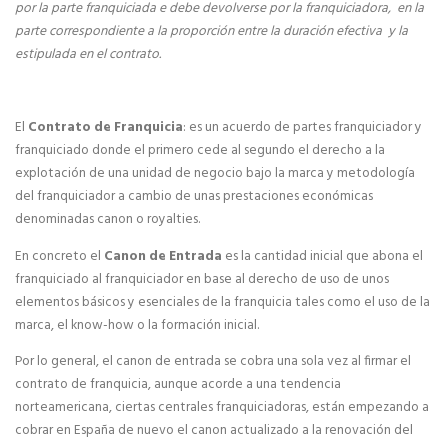
por la parte franquiciada e debe devolverse por la franquiciadora, en la
Manuales de Franquicia
parte correspondiente a la proporción entre la duración efectiva y la
estipulada en el contrato.
SERVICIOS
Marketing online para Franquicias
El
Contrato de Franquicia
: es un acuerdo de partes franquiciador y
franquiciado donde el primero cede al segundo el derecho a la
Marketing y Comunicación para franquicias
explotación de una unidad de negocio bajo la marca y metodología
del franquiciador a cambio de unas prestaciones económicas
denominadas canon o royalties.
Servifranquicia
En concreto el
Canon de Entrada
es la cantidad inicial que abona el
Formación para franquicias
franquiciado al franquiciador en base al derecho de uso de unos
elementos básicos y esenciales de la franquicia tales como el uso de la
Servicios de asesoramiento legal para franquicias
marca, el know-how o la formación inicial.
Por lo general, el canon de entrada se cobra una sola vez al firmar el
Financiación e inversores para franquicias
contrato de franquicia, aunque acorde a una tendencia
norteamericana, ciertas centrales franquiciadoras, están empezando a
Programa de Ayudas y Subvenciones para
cobrar en España de nuevo el canon actualizado a la renovación del
Emprendedores 2025 (PASE)