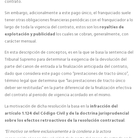
contrato.
Expansión de franquicias
Sin embargo, adicionalmente a este pago único, el franquiciado suele
tener otras obligaciones financieras periódicas con el franquiciador a lo
Expansión internacional de franquicias
largo de toda la vigencia del contrato, estos son los
royalties de
explotación y publicidad
los cuales se cobran, generalmente, con
CONSULTORES DE FRANQUICIAS
carácter mensual.
En esta descripción de conceptos, es en la que se basa la sentencia del
Estudios e Informes
Tribunal Supremo para determinar la exigencia de la devolución del
parte del canon de entrada a la finalización anticipada del contrato,
Normativa legal de franquicias
dado que considera este pago como “prestaciones de tracto único”,
término legal que determina que “las prestaciones de tracto único
Ferias y Salones de Franquicia
deber ser restituidas” en la parte diferencial de la finalización efectiva
del contrato al periodo de vigencia acordado en el mismo.
Preguntas Frecuentes
La motivación de dicha resolución la basa en la
infracción del
artículo 1.124 del Código Civil y de la doctrina jurisprudencial
ASESORÍA DE FRANQUICIAS
sobre los efectos retroactivos de la resolución contractual
.
Abrir una franquicia
“El motivo se refiere exclusivamente a la condena a la actora