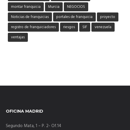
montar franquicia
Murcia
NEGOCIOS
Noticias de franquicias
portales de franquicia
proyecto
registro de franquiciadores
riesgos
SIF
venezuela
ventajas
OFICINA MADRID
Segundo Mata, 1 – P. 2- Of.14