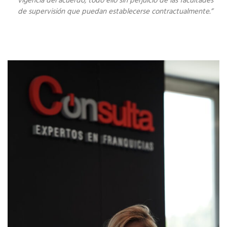
vigencia del acuerdo; todo ello sin perjuicio de las facultades
de supervisión que puedan establecerse contractualmente.”