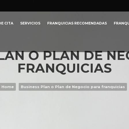
E CITA
SERVICIOS
FRANQUICIAS RECOMENDADAS
FRANQU
LAN O PLAN DE N
FRANQUICIAS
Home
Business Plan o Plan de Negocio para franquicias