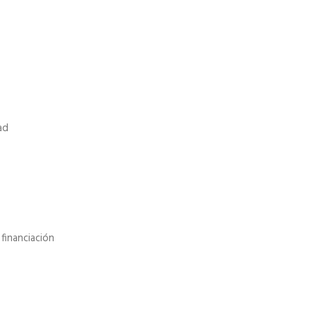
ad
financiación