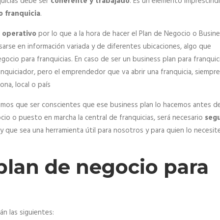
quicias debe ser
coherente y trabajado
. Es un elemento imprescind
o franquicia
.
 operativo
por lo que a la hora de hacer el Plan de Negocio o Busin
sarse en información variada y de diferentes ubicaciones, algo que
negocio para
franquicias
. En caso de ser un business plan para franquic
ranquiciador, pero el emprendedor que va abrir una franquicia, siempre
ona, local o país
nemos que ser conscientes que ese business plan lo hacemos antes de
cio o puesto en marcha la central de franquicias, será necesario
segu
y que sea una herramienta útil para nosotros y para quien lo necesit
lan de negocio para
n las siguientes: