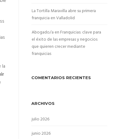
ible
La Tortilla Maravilla abre su primera
franquicia en Valladolid
ess
Abogado/a en Franquicias: clave para
ias
el éxito de las empresas y negocios
que quieren crecer mediante
franquicias
 la
ir
COMENTARIOS RECIENTES
e
ARCHIVOS
julio 2026
junio 2026