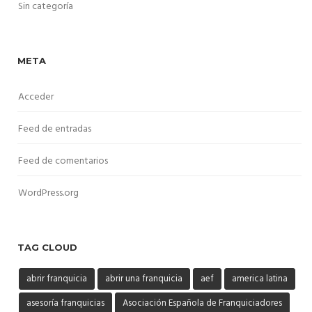
Sin categoría
META
Acceder
Feed de entradas
Feed de comentarios
WordPress.org
TAG CLOUD
abrir franquicia
abrir una franquicia
aef
america latina
asesoría franquicias
Asociación Española de Franquiciadores