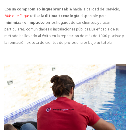
Manuales de Franquicia
Con un
compromiso inquebrantable
hacia la calidad del servicio,
Más que Fugas
utiliza la
última tecnología
disponible para
SERVICIOS
minimizar el impacto
en los hogares de sus clientes, ya sean
particulares, comunidades o instalaciones públicas. La eficacia de su
Marketing online para Franquicias
método ha llevado al éxito en la reparación de más de 1.000 piscinas y
la formación exitosa de cientos de profesionales bajo su tutela.
Marketing y Comunicación para franquicias
Servifranquicia
Formación para franquicias
Servicios de asesoramiento legal para franquicias
Financiación e inversores para franquicias
Programa de Ayudas y Subvenciones para
Emprendedores 2025 (PASE)