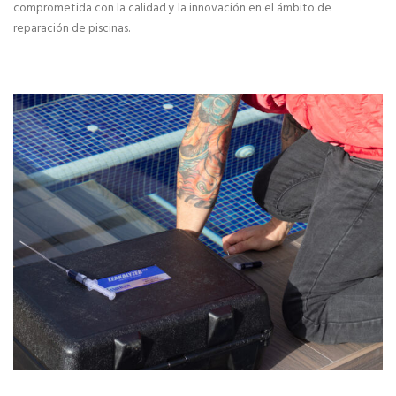
comprometida con la calidad y la innovación en el ámbito de
Cómo elegir una franquicia
reparación de piscinas.
Análisis financiero
Asesoria legal para franquiciados
Estudio de Zona
Financiación para franquiciados
Servicio Local Llave en Mano