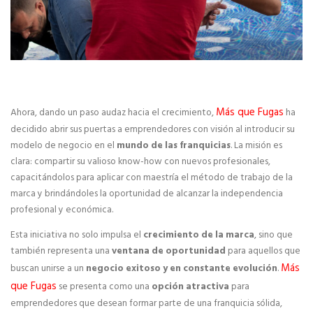
Expansión de franquicias
Expansión internacional de franquicias
CONSULTORES DE FRANQUICIAS
Más que Fugas
Ahora, dando un paso audaz hacia el crecimiento,
ha
Estudios e Informes
decidido abrir sus puertas a emprendedores con visión al introducir su
modelo de negocio en el
mundo de las franquicias
. La misión es
clara: compartir su valioso know-how con nuevos profesionales,
Normativa legal de franquicias
capacitándolos para aplicar con maestría el método de trabajo de la
marca y brindándoles la oportunidad de alcanzar la independencia
Ferias y Salones de Franquicia
profesional y económica.
Preguntas Frecuentes
Esta iniciativa no solo impulsa el
crecimiento de la marca
, sino que
también representa una
ventana de oportunidad
para aquellos que
ASESORÍA DE FRANQUICIAS
Más
buscan unirse a un
negocio exitoso y en constante evolución
.
que Fugas
se presenta como una
opción atractiva
para
Abrir una franquicia
emprendedores que desean formar parte de una franquicia sólida,