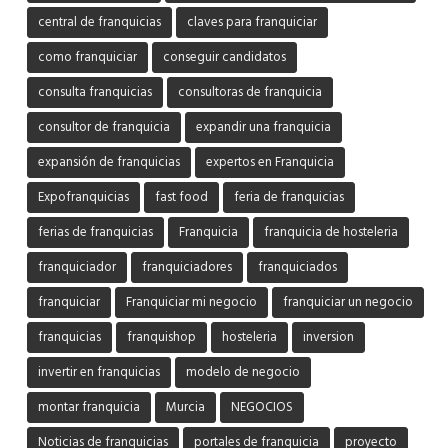
central de franquicias
claves para franquiciar
como franquiciar
conseguir candidatos
consulta franquicias
consultoras de franquicia
consultor de franquicia
expandir una franquicia
expansión de franquicias
expertos en Franquicia
Expofranquicias
fast food
feria de franquicias
ferias de franquicias
Franquicia
franquicia de hosteleria
franquiciador
franquiciadores
franquiciados
franquiciar
Franquiciar mi negocio
franquiciar un negocio
franquicias
franquishop
hosteleria
inversion
invertir en franquicias
modelo de negocio
montar franquicia
Murcia
NEGOCIOS
Noticias de franquicias
portales de franquicia
proyecto