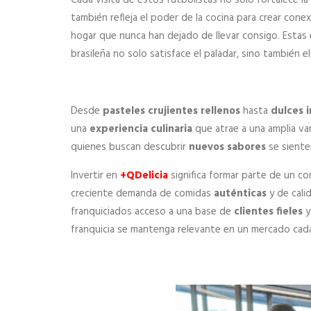
también refleja el poder de la cocina para crear con
hogar que nunca han dejado de llevar consigo. Estas
brasileña no solo satisface el paladar, sino también e
Desde
pasteles crujientes rellenos
hasta
dulces i
una
experiencia culinaria
que atrae a una amplia va
quienes buscan descubrir
nuevos sabores
se sienten
Invertir en
+QDelicia
significa formar parte de un c
creciente demanda de comidas
auténticas
y de cali
franquiciados acceso a una base de
clientes fieles
y
franquicia se mantenga relevante en un mercado cad