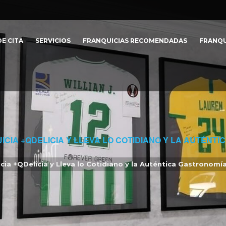
E CITA
SERVICIOS
FRANQUICIAS RECOMENDADAS
FRANQU
UICIA +QDELICIA Y LLEVA LO COTIDIANO Y LA AUTÉN
uicia +QDelicia y Lleva lo Cotidiano y la Auténtica Gastronom