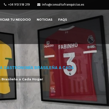
+34 913 518 219
info@consultafranquicias.es
ICIAR TU NEGOCIO
NOTICIAS
FAQS
TICA GASTRONOMÍA BRASILEÑA A CADA
ía Brasileña a Cada Hogar