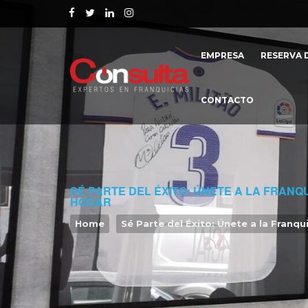
EMPRESA
RESERVA D
CONTACTO
SÉ PARTE DEL ÉXITO: ÚNETE A LA FRANQ
HOGAR
Home
Sé Parte del Éxito: Únete a la Franq