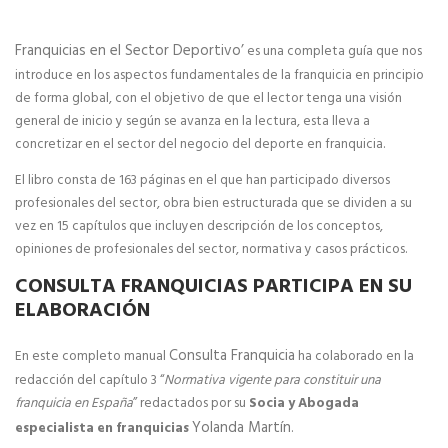
Manuales de Franquicia
Franquicias en el Sector Deportivo’
es una completa guía que nos
SERVICIOS
introduce en los aspectos fundamentales de la franquicia en principio
de forma global, con el objetivo de que el lector tenga una visión
general de inicio y según se avanza en la lectura, esta lleva a
Marketing online para Franquicias
concretizar en el sector del negocio del deporte en franquicia.
Marketing y Comunicación para franquicias
El libro consta de 163 páginas en el que han participado diversos
profesionales del sector, obra bien estructurada que se dividen a su
Servifranquicia
vez en 15 capítulos que incluyen descripción de los conceptos,
opiniones de profesionales del sector, normativa y casos prácticos.
Formación para franquicias
CONSULTA FRANQUICIAS PARTICIPA EN SU
ELABORACIÓN
Servicios de asesoramiento legal para franquicias
Consulta Franquicia
En este completo manual
ha colaborado en la
Financiación e inversores para franquicias
redacción del capítulo 3 “
Normativa vigente para constituir una
franquicia en España
” redactados por su
Socia y Abogada
Programa de Ayudas y Subvenciones para
Yolanda Martín
especialista en franquicias
.
Emprendedores 2025 (PASE)