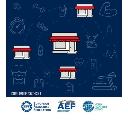
Cómo elegir una franquicia
Análisis financiero
Asesoria legal para franquiciados
Estudio de Zona
Financiación para franquiciados
Servicio Local Llave en Mano