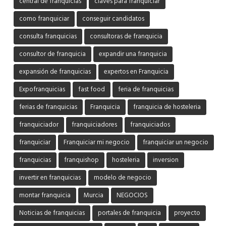
central de franquicias
claves para franquiciar
como franquiciar
conseguir candidatos
consulta franquicias
consultoras de franquicia
consultor de franquicia
expandir una franquicia
expansión de franquicias
expertos en Franquicia
Expofranquicias
fast food
feria de franquicias
ferias de franquicias
Franquicia
franquicia de hosteleria
franquiciador
franquiciadores
franquiciados
franquiciar
Franquiciar mi negocio
franquiciar un negocio
franquicias
franquishop
hosteleria
inversion
invertir en franquicias
modelo de negocio
montar franquicia
Murcia
NEGOCIOS
Noticias de franquicias
portales de franquicia
proyecto