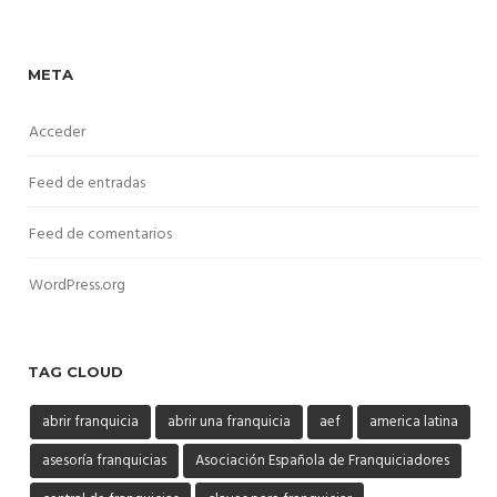
META
Acceder
Feed de entradas
Feed de comentarios
WordPress.org
TAG CLOUD
abrir franquicia
abrir una franquicia
aef
america latina
asesoría franquicias
Asociación Española de Franquiciadores