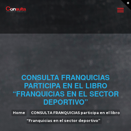
FRANQUICIAR UN NEGOCIO
CONSULTA FRANQUICIAS
PARTICIPA EN EL LIBRO
Quiero franquiciar mi negocio
“FRANQUICIAS EN EL SECTOR
Crear una Franquicia 2026
DEPORTIVO”
Como crear una Franquicia: Ser Franquiciador
Home
CONSULTA FRANQUICIAS participa en el libro
“Franquicias en el sector deportivo”
Los siete pasos para franquiciar una empresa