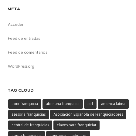
META
Acceder
Feed de entradas
Feed de comentarios
WordPress.org
TAG CLOUD
abrir franquicia
abrir una franquicia
aef
america latina
asesoría franquicias
Asociación Española de Franquiciadores
central de franquicias
claves para franquiciar
como franquiciar
conseguir candidatos