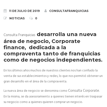
Definición del sistema de franquicia
11 DE JULIO DE 2019
CONSULTAFRANQUICIAS
NOTICIAS
0
Definición del modelo de franquicia
Ventajas e inconvenientes de la franquicia
desarrolla una nueva
Consulta Franquicias
área de negocio, Corporate
Test de Franquiciabilidad
finance, dedicada a la
compraventa tanto de franquicias
PROYECTO DE FRANQUICIA
como de negocios independientes.
Fases del Proyecto de Franquicia
En los últimos años muchos de nuestros clientes nos han confiado la
venta de sus establecimientos y redes, lo que nos permitió obtener un
El contrato de franquicia
gran desarrollo en el área de la compraventa.
Registro de Marca
Consulta Corporate
La nueva área de negocio se denomina como
.
En la misma, se da asesoramiento a quienes tienen interés en traspasar
Derogado el Registro de Franquiciadores
su negocio como a quienes quieren comprar un negocio.