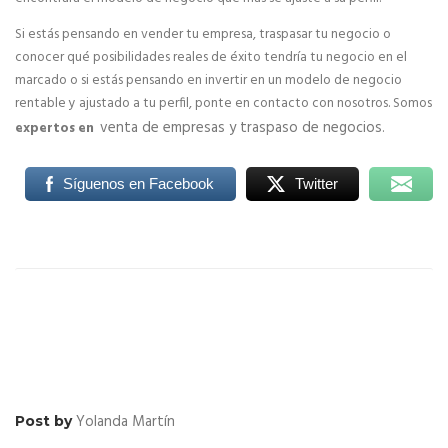
Si estás pensando en vender tu empresa, traspasar tu negocio o
Expansión de franquicias
conocer qué posibilidades reales de éxito tendría tu negocio en el
marcado o si estás pensando en invertir en un modelo de negocio
Expansión internacional de franquicias
rentable y ajustado a tu perfil, ponte en contacto con nosotros. Somos
venta de empresas y traspaso de negocios
expertos en
.
CONSULTORES DE FRANQUICIAS
Estudios e Informes
Síguenos en Facebook
Twitter
Normativa legal de franquicias
Ferias y Salones de Franquicia
Preguntas Frecuentes
ASESORÍA DE FRANQUICIAS
Yolanda Martín
Post by
Abrir una franquicia