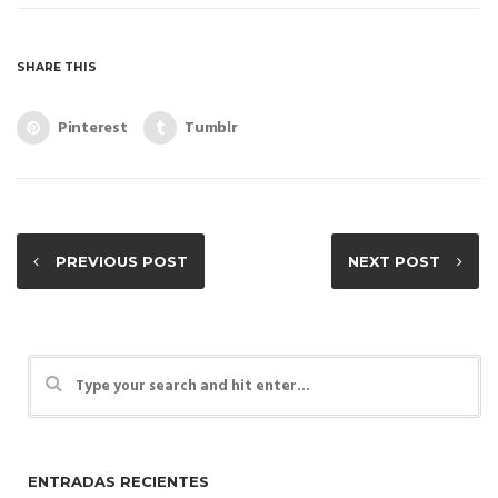
Cómo elegir una franquicia
SHARE THIS
Análisis financiero
Pinterest
Tumblr
Asesoria legal para franquiciados
Estudio de Zona
Financiación para franquiciados
PREVIOUS POST
NEXT POST
Servicio Local Llave en Mano
ENTRADAS RECIENTES