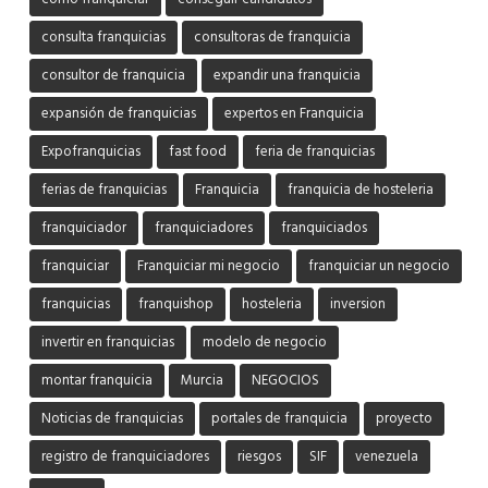
consulta franquicias
consultoras de franquicia
consultor de franquicia
expandir una franquicia
expansión de franquicias
expertos en Franquicia
Expofranquicias
fast food
feria de franquicias
ferias de franquicias
Franquicia
franquicia de hosteleria
franquiciador
franquiciadores
franquiciados
franquiciar
Franquiciar mi negocio
franquiciar un negocio
franquicias
franquishop
hosteleria
inversion
invertir en franquicias
modelo de negocio
montar franquicia
Murcia
NEGOCIOS
Noticias de franquicias
portales de franquicia
proyecto
registro de franquiciadores
riesgos
SIF
venezuela