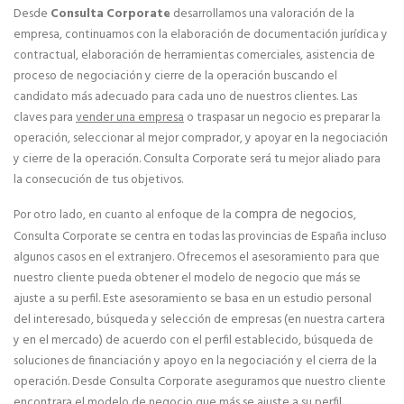
Desde
Consulta Corporate
desarrollamos una valoración de la
Manuales de Franquicia
empresa, continuamos con la elaboración de documentación jurídica y
contractual, elaboración de herramientas comerciales, asistencia de
SERVICIOS
proceso de negociación y cierre de la operación buscando el
candidato más adecuado para cada uno de nuestros clientes. Las
Marketing online para Franquicias
claves para
vender una empresa
o traspasar un negocio es preparar la
operación, seleccionar al mejor comprador, y apoyar en la negociación
Marketing y Comunicación para franquicias
y cierre de la operación. Consulta Corporate será tu mejor aliado para
la consecución de tus objetivos.
Servifranquicia
compra de negocios
Por otro lado, en cuanto al enfoque de la
,
Consulta Corporate se centra en todas las provincias de España incluso
Formación para franquicias
algunos casos en el extranjero. Ofrecemos el asesoramiento para que
nuestro cliente pueda obtener el modelo de negocio que más se
Servicios de asesoramiento legal para franquicias
ajuste a su perfil. Este asesoramiento se basa en un estudio personal
del interesado, búsqueda y selección de empresas (en nuestra cartera
Financiación e inversores para franquicias
y en el mercado) de acuerdo con el perfil establecido, búsqueda de
soluciones de financiación y apoyo en la negociación y el cierra de la
Programa de Ayudas y Subvenciones para
operación. Desde Consulta Corporate aseguramos que nuestro cliente
Emprendedores 2025 (PASE)
encontrara el modelo de negocio que más se ajuste a su perfil.