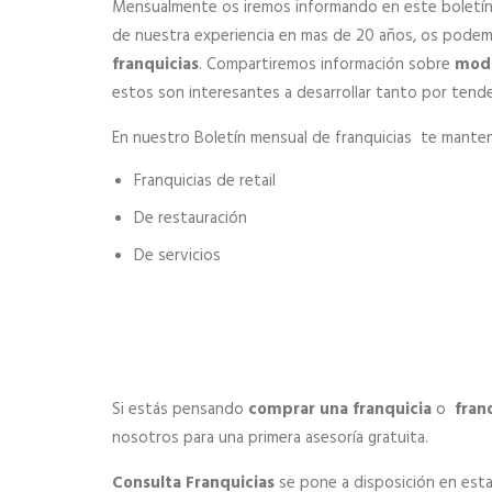
Mensualmente os iremos informando en este boletín m
de nuestra experiencia en mas de 20 años, os pode
franquicias
. Compartiremos información sobre
model
estos son interesantes a desarrollar tanto por ten
En nuestro Boletín mensual de franquicias te manten
Franquicias de retail
De restauración
De servicios
Si estás pensando
comprar una franquicia
o
fran
nosotros para una primera asesoría gratuita.
Consulta Franquicias
se pone a disposición en esta 