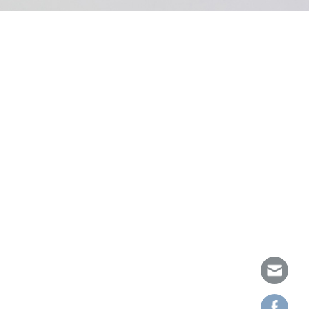
franquiciar su empresa, siempre pone su máximo
les de franquicias que ofrecen una amplia
as o erróneas por lo que siempre es conveniente