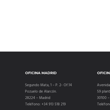
OFICINA MADRID
OFICI
Segundo Mata, 1 – P. 2- Of.14
Avenida 
Pozuelo de Alarcón.
59 plant
28224 – Madrid
30100 –
Teléfono: +34 913 518 219
Teléfon