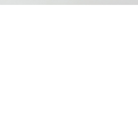
omo empresa consultora experta en franquicias, con el objetivo de 
r Franquiciados, una vez desarrollado el proyecto de franquicia.
n franquiciado de manera activa en España. Existen multitud de porta
ría tienen la información de sus fichas de franquicias desactualizad