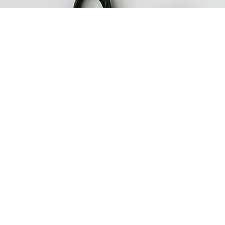
Cómo conseguir franquiciados
Cuando un empresario acude a Consulta Franquicias, c
interés en conocer cuáles son los canales para obtene
13 DE FEBRERO DE 2017
0
Cuántas franquicias hay en España
A día de hoy, no es fácil saber cuántas empresas está
información de franquicias pero prácticamente la mayo
hacer nuestra propia investigación […]
10 DE DICIEMBRE DE 2016
0