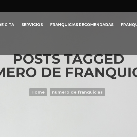
E CITA
SERVICIOS
FRANQUICIAS RECOMENDADAS
FRANQU
POSTS TAGGED
MERO DE FRANQUIC
Home
numero de franquicias