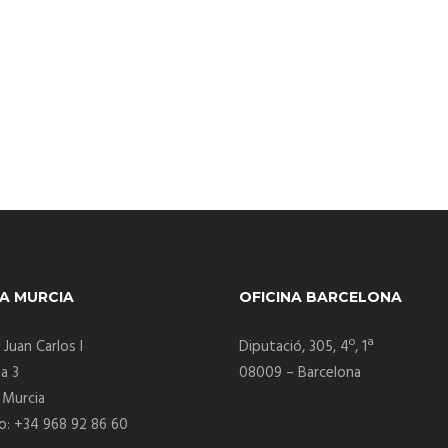
NA MURCIA
OFICINA BARCELONA
Juan Carlos I
Diputació, 305, 4º, 1ª
a 3
08009 – Barcelona
 Murcia
o: +34 968 92 86 60