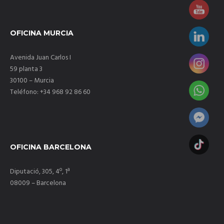
Expansión de franquicias
OFICINA MURCIA
Expansión internacional de franquicias
Avenida Juan Carlos I
CONSULTORES DE FRANQUICIAS
59 planta 3
30100 – Murcia
Estudios e Informes
Teléfono: +34 968 92 86 60
Normativa legal de franquicias
Ferias y Salones de Franquicia
OFICINA BARCELONA
Preguntas Frecuentes
Diputació, 305, 4º, 1ª
08009 – Barcelona
ASESORÍA DE FRANQUICIAS
Abrir una franquicia