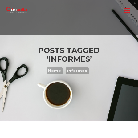
POSTS TAGGED
‘INFORMES’
Home
informes
FRANQUICIAR UN NEGOCIO
Quiero franquiciar mi negocio
Crear una Franquicia 2026
Como crear una Franquicia: Ser Franquiciador
Los siete pasos para franquiciar una empresa